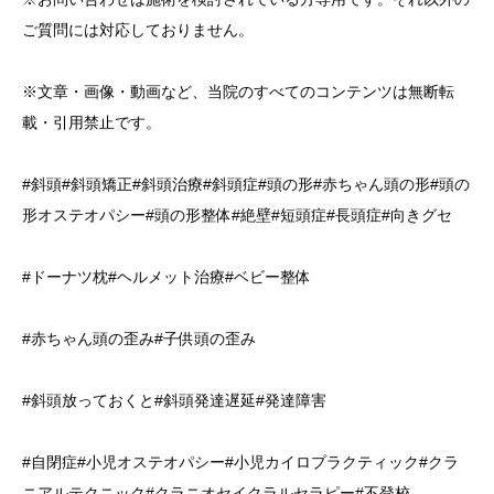
ご質問には対応しておりません。
※文章・画像・動画など、当院のすべてのコンテンツは無断転
載・引用禁止です。
#斜頭#斜頭矯正#斜頭治療#斜頭症#頭の形#赤ちゃん頭の形#頭の
形オステオパシー#頭の形整体#絶壁#短頭症#長頭症#向きグセ
#ドーナツ枕#ヘルメット治療#ベビー整体
#赤ちゃん頭の歪み#子供頭の歪み
#斜頭放っておくと#斜頭発達遅延#発達障害
#自閉症#小児オステオパシー#小児カイロプラクティック#クラ
ニアルテクニック#クラニオセイクラルセラピー#不登校