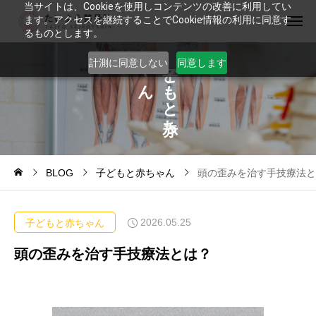
当サイトは、Cookieを使用しコンテンツの改善に利用してい
ます。アクセスを継続することでCookie情報の利用に同意す
るものとします。
ゃ
ど
計測に同意しない
同意します
ん
も
と
ち
BLOG
子どもと赤ちゃん
頭の歪みを治す手技療法と
2026.05.25
子どもと赤ちゃん
頭の歪みを治す手技療法とは？