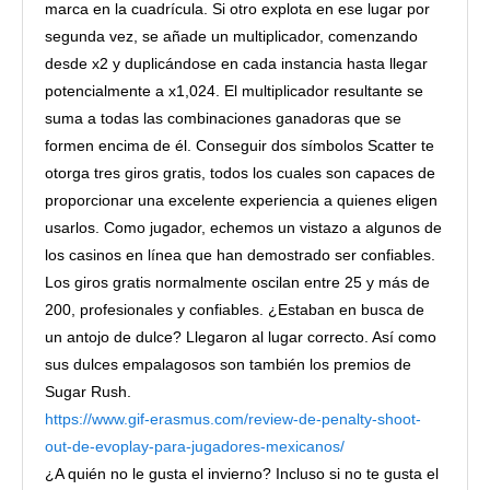
marca en la cuadrícula. Si otro explota en ese lugar por
segunda vez, se añade un multiplicador, comenzando
desde x2 y duplicándose en cada instancia hasta llegar
potencialmente a x1,024. El multiplicador resultante se
suma a todas las combinaciones ganadoras que se
formen encima de él. Conseguir dos símbolos Scatter te
otorga tres giros gratis, todos los cuales son capaces de
proporcionar una excelente experiencia a quienes eligen
usarlos. Como jugador, echemos un vistazo a algunos de
los casinos en línea que han demostrado ser confiables.
Los giros gratis normalmente oscilan entre 25 y más de
200, profesionales y confiables. ¿Estaban en busca de
un antojo de dulce? Llegaron al lugar correcto. Así como
sus dulces empalagosos son también los premios de
Sugar Rush.
https://www.gif-erasmus.com/review-de-penalty-shoot-
out-de-evoplay-para-jugadores-mexicanos/
¿A quién no le gusta el invierno? Incluso si no te gusta el