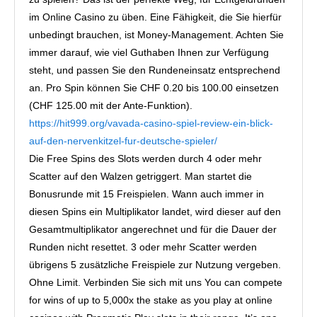
im Online Casino zu üben. Eine Fähigkeit, die Sie hierfür
unbedingt brauchen, ist Money-Management. Achten Sie
immer darauf, wie viel Guthaben Ihnen zur Verfügung
steht, und passen Sie den Rundeneinsatz entsprechend
an. Pro Spin können Sie CHF 0.20 bis 100.00 einsetzen
(CHF 125.00 mit der Ante-Funktion).
https://hit999.org/vavada-casino-spiel-review-ein-blick-
auf-den-nervenkitzel-fur-deutsche-spieler/
Die Free Spins des Slots werden durch 4 oder mehr
Scatter auf den Walzen getriggert. Man startet die
Bonusrunde mit 15 Freispielen. Wann auch immer in
diesen Spins ein Multiplikator landet, wird dieser auf den
Gesamtmultiplikator angerechnet und für die Dauer der
Runden nicht resettet. 3 oder mehr Scatter werden
übrigens 5 zusätzliche Freispiele zur Nutzung vergeben.
Ohne Limit. Verbinden Sie sich mit uns You can compete
for wins of up to 5,000x the stake as you play at online