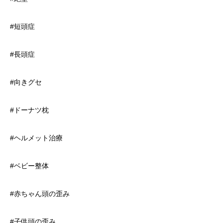
#短頭症
#長頭症
#向きグセ
#ドーナツ枕
#ヘルメット治療
#ベビー整体
#赤ちゃん頭の歪み
#子供頭の歪み