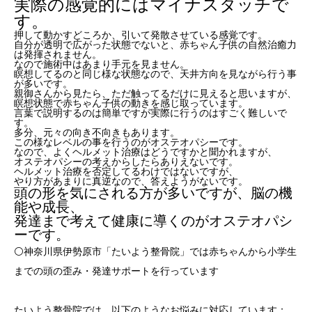
実際の感覚的にはマイナスタッチで
す。
押して動かすどころか、引いて発散させている感覚です。
自分が透明で広がった状態でないと、赤ちゃん子供の自然治癒力
は発揮されません。
なので施術中はあまり手元を見ません。
瞑想してるのと同じ様な状態なので、天井方向を見ながら行う事
が多いです。
親御さんから見たら、ただ触ってるだけに見えると思いますが、
瞑想状態で赤ちゃん子供の動きを感じ取っています。
言葉で説明するのは簡単ですが実際に行うのはすごく難しいで
す。
多分、元々の向き不向きもあります。
この様なレベルの事を行うのがオステオパシーです。
なので、よくヘルメット治療はどうですかと聞かれますが、
オステオパシーの考えからしたらありえないです。
ヘルメット治療を否定してるわけではないですが、
やり方があまりに真逆なので、答えようがないです。
頭の形を気にされる方が多いですが、脳の機
能や成長、
発達まで考えて健康に導くのがオステオパシ
ーです。
⚪️神奈川県伊勢原市「たいよう整骨院」では赤ちゃんから小学生
までの頭の歪み・発達サポートを行っています
たいよう整骨院では、以下のようなお悩みに対応しています：