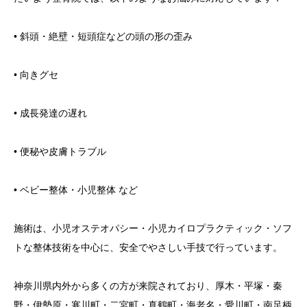
• 斜頭・絶壁・短頭症などの頭の形の歪み
• 向きグセ
• 成長発達の遅れ
• 便秘や皮膚トラブル
• ベビー整体・小児整体 など
施術は、小児オステオパシー・小児カイロプラクティック・ソフ
トな整体技術を中心に、安全でやさしい手技で行っています。
神奈川県内外から多くの方が来院されており、厚木・平塚・秦
野・伊勢原・寒川町・二宮町・真鶴町・海老名・愛川町・南足柄