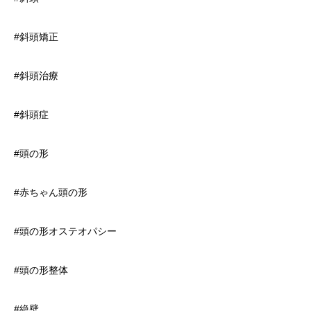
#斜頭矯正
#斜頭治療
#斜頭症
#頭の形
#赤ちゃん頭の形
#頭の形オステオパシー
#頭の形整体
#絶壁