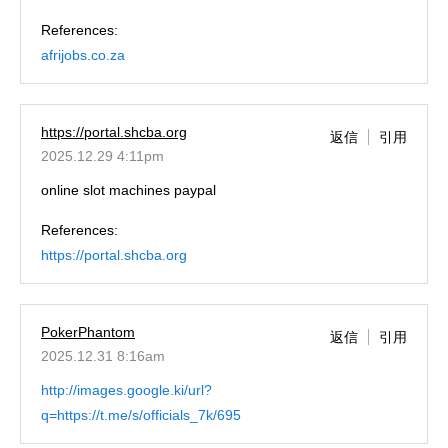
References:
afrijobs.co.za
https://portal.shcba.org
返信
引用
2025.12.29 4:11pm
online slot machines paypal
References:
https://portal.shcba.org
PokerPhantom
返信
引用
2025.12.31 8:16am
http://images.google.ki/url?
q=https://t.me/s/officials_7k/695