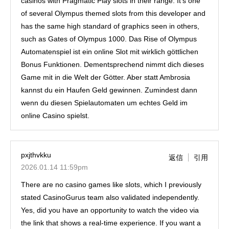
casinos with Pragmatic Play slots in their range. It’s one
of several Olympus themed slots from this developer and
has the same high standard of graphics seen in others,
such as Gates of Olympus 1000. Das Rise of Olympus
Automatenspiel ist ein online Slot mit wirklich göttlichen
Bonus Funktionen. Dementsprechend nimmt dich dieses
Game mit in die Welt der Götter. Aber statt Ambrosia
kannst du ein Haufen Geld gewinnen. Zumindest dann
wenn du diesen Spielautomaten um echtes Geld im
online Casino spielst.
pxjthvkku
返信
引用
2026.01.14 11:59pm
There are no casino games like slots, which I previously
stated CasinoGurus team also validated independently.
Yes, did you have an opportunity to watch the video via



the link that shows a real-time experience. If you want a
WEB予約（エキテン）
電話予約・問い合わせ
LINE問い合わせ