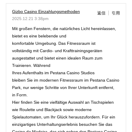
Gizbo Casino Einzahlungsmethoden
返信
引用
2025.12.21 3:38pm
Mit großen Fenstern, die natürliches Licht hereinlassen,
bietet es eine belebende und
komfortable Umgebung. Das Fitnessraum ist
vollständig mit Cardio- und Krafttrainingsgeräten
ausgestattet und bietet einen idealen Raum zum
Trainieren. Während
Ihres Aufenthalts im Pestana Casino Studios
bleiben Sie im modernen Fitnessraum im Pestana Casino
Park, nur wenige Schritte von Ihrer Unterkunft entfernt,
in Form.
Hier finden Sie eine vielfältige Auswahl an Tischspielen
wie Roulette und Blackjack sowie moderne
Spielautomaten, um Ihr Glück herauszufordern. Für ein
einzigartiges Unterhaltungserlebnis besuchen Sie das
Casino da Madeira, das sich neben den Pestana Casino