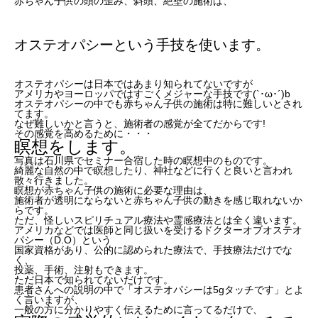
赤ちゃん子供の頭の歪み、斜頭、絶壁の施術は、
オステオパシーという手技を使います。
オステオパシーは日本ではあまり知られてないですが
アメリカやヨーロッパではすごくメジャーな手技です(`･ω･´)b
オステオパシーの中でも赤ちゃん子供の施術は特に難しいとされ
てます。
なぜ難しいかと言うと、施術者の感覚が全てだからです!
その感覚を高めるために・・・
瞑想をします。
写真は石川県でセミナー合宿した時の瞑想中のものです。
綺麗な自然の中で瞑想したり、神社などに行くと良いと言われ
散々行きました。
瞑想が赤ちゃん子供の施術に必要な理由は、
施術者が透明にならないと赤ちゃん子供の動きを感じ取れないか
らです。
ただ、怪しいスピリチュアル療法や霊感療法とは全く違います。
アメリカなどでは医師と同じ扱いを受けるドクターオブオステオ
パシー（D.O）という
国家資格があり、公的に認められた療法で、手技療法だけでな
く、
投薬、手術、注射もできます。
ただ日本で知られてないだけです。
患者さんへの説明の中で「オステオパシーは5gタッチです」とよ
く言いますが、
一般の方に分かりやすく伝えるために言ってるだけで、