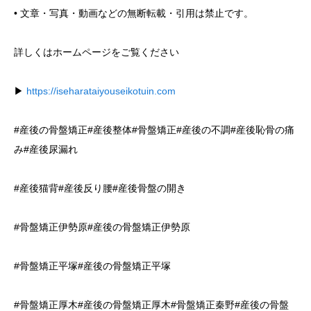
• 文章・写真・動画などの無断転載・引用は禁止です。
詳しくはホームページをご覧ください
▶
https://iseharataiyouseikotuin.com
#産後の骨盤矯正#産後整体#骨盤矯正#産後の不調#産後恥骨の痛
み#産後尿漏れ
#産後猫背#産後反り腰#産後骨盤の開き
#骨盤矯正伊勢原#産後の骨盤矯正伊勢原
#骨盤矯正平塚#産後の骨盤矯正平塚
#骨盤矯正厚木#産後の骨盤矯正厚木#骨盤矯正秦野#産後の骨盤