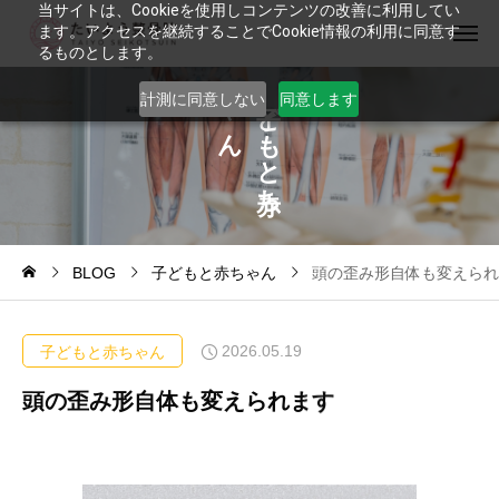
当サイトは、Cookieを使用しコンテンツの改善に利用してい
ます。アクセスを継続することでCookie情報の利用に同意す
るものとします。
ゃ
ど
計測に同意しない
同意します
ん
も
と
ち
BLOG
子どもと赤ちゃん
頭の歪み形自体も変えられ
2026.05.19
子どもと赤ちゃん
頭の歪み形自体も変えられます