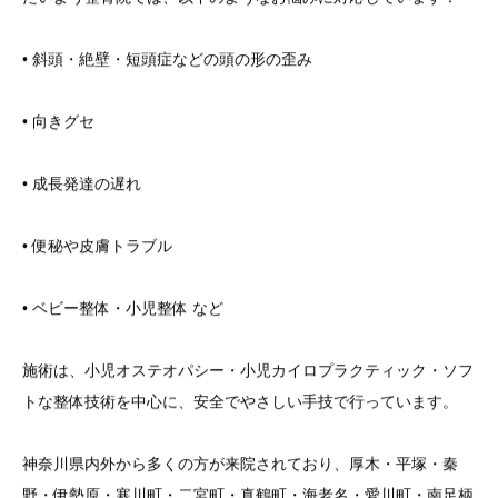
• 斜頭・絶壁・短頭症などの頭の形の歪み
• 向きグセ
• 成長発達の遅れ
• 便秘や皮膚トラブル
• ベビー整体・小児整体 など
施術は、小児オステオパシー・小児カイロプラクティック・ソフ
トな整体技術を中心に、安全でやさしい手技で行っています。
神奈川県内外から多くの方が来院されており、厚木・平塚・秦
野・伊勢原・寒川町・二宮町・真鶴町・海老名・愛川町・南足柄