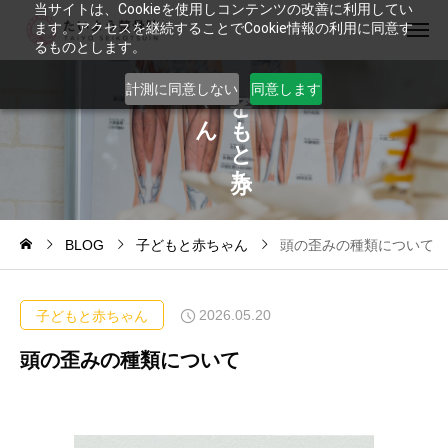
当サイトは、Cookieを使用しコンテンツの改善に利用してい
ます。アクセスを継続することでCookie情報の利用に同意す
るものとします。
ゃ
ど
計測に同意しない
同意します
ん
も
と
ち
BLOG
子どもと赤ちゃん
頭の歪みの種類について
2026.05.20
子どもと赤ちゃん
頭の歪みの種類について