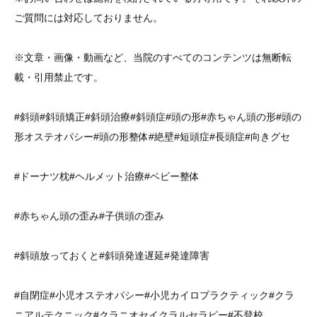
ご質問には対応しておりません。
※文章・画像・動画など、当院のすべてのコンテンツは無断転
載・引用禁止です。
#斜頭#斜頭矯正#斜頭治療#斜頭症#頭の形#赤ちゃん頭の形#頭の
形オステオパシー#頭の形整体#絶壁#短頭症#長頭症#向きグセ
#ドーナツ枕#ヘルメット治療#ベビー整体
#赤ちゃん頭の歪み#子供頭の歪み
#斜頭放っておくと#斜頭発達遅延#発達障害
#自閉症#小児オステオパシー#小児カイロプラクティック#クラ
ニアルテクニック#クラニオセイクラルセラピー#不登校