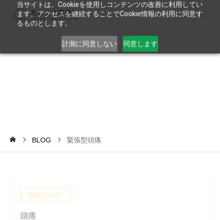
当サイトは、Cookieを使用しコンテンツの改善に利用してい
ます。アクセスを継続することでCookie情報の利用に同意す
るものとします。
計測に同意しない
同意します
緊
張
型
頭
痛
BLOG
緊張型頭痛
院長ブログ
頭痛