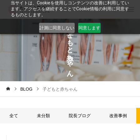
当サイトは、Cookieを使用しコンテンツの改善に利用してい
ます。アクセスを継続することでCookie情報の利用に同意す
るものとします。
計測に同意しない
同意します
ど
も
と
ち
ゃ
ん
BLOG
子どもと赤ちゃん
全て
未分類
院長ブログ
改善事例