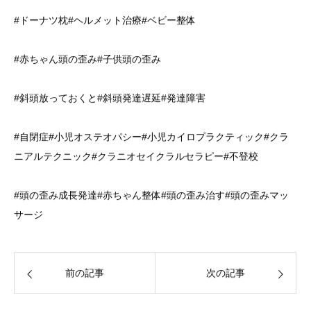
#ドーナツ枕#ヘルメット治療#ベビー整体
#赤ちゃん頭の歪み#子供頭の歪み
#斜頭放っておくと#斜頭発達遅延#発達障害
#自閉症#小児オステオパシー#小児カイロプラクティック#クラ
ニアルテクニック#クラニオセイクラルセラピー#不登校
#頭の歪み成長発達#赤ちゃん整体#頭の歪み治す#頭の歪みマッ
サージ
前の記事
次の記事