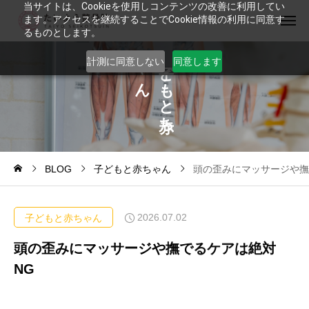
当サイトは、Cookieを使用しコンテンツの改善に利用してい
ます。アクセスを継続することでCookie情報の利用に同意す
るものとします。
ゃ
ど
計測に同意しない
同意します
ん
も
と
ち
BLOG
子どもと赤ちゃん
頭の歪みにマッサージや撫
2026.07.02
子どもと赤ちゃん
頭の歪みにマッサージや撫でるケアは絶対
NG