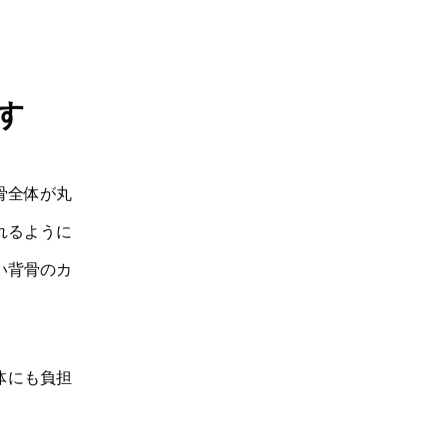
す
骨全体が丸
れるように
い背骨のカ
体にも負担