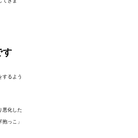
してきま
です
をするよう
り悪化した
字抱っこ」