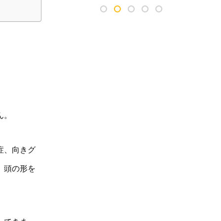
ん。
症、向きグ
。頭の形を