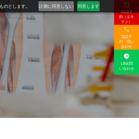

るものとします。
計測に同意しない
同意します
WEB予
約（エキ
テン）

電話予
約・問い
合わせ

LINE問
い合わせ