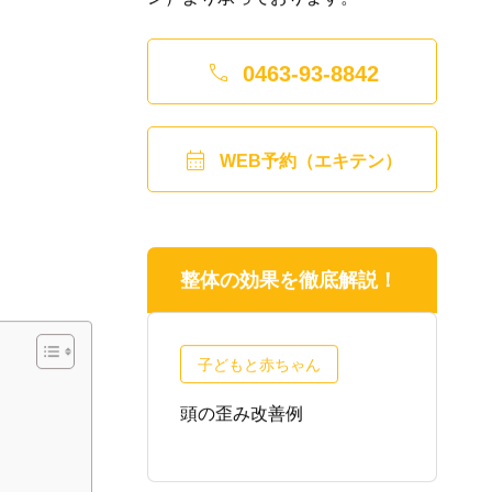

0463-93-8842

WEB予約（エキテン）
整体の効果を徹底解説！
子どもと赤ちゃん
正・産後の不
頭の歪み改善例
頭
質問
わ