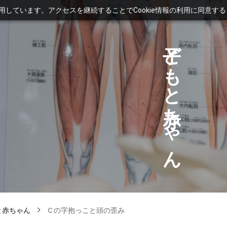
利用しています。アクセスを継続することでCookie情報の利用に同意す
ど
も
と
ち
ゃ
ん
と赤ちゃん
Ｃの字抱っこと頭の歪み