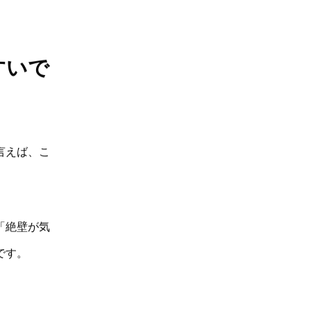
すいで
言えば、こ
「絶壁が気
です。