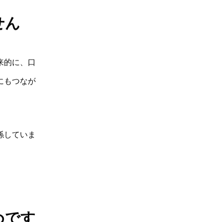
せん
来的に、口
にもつなが
係していま
めです