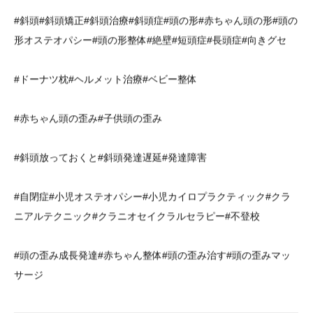
#斜頭#斜頭矯正#斜頭治療#斜頭症#頭の形#赤ちゃん頭の形#頭の
形オステオパシー#頭の形整体#絶壁#短頭症#長頭症#向きグセ
#ドーナツ枕#ヘルメット治療#ベビー整体
#赤ちゃん頭の歪み#子供頭の歪み
#斜頭放っておくと#斜頭発達遅延#発達障害
#自閉症#小児オステオパシー#小児カイロプラクティック#クラ
ニアルテクニック#クラニオセイクラルセラピー#不登校
#頭の歪み成長発達#赤ちゃん整体#頭の歪み治す#頭の歪みマッ
サージ