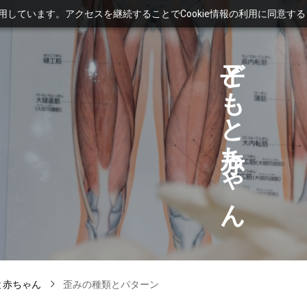
利用しています。アクセスを継続することでCookie情報の利用に同意す
ど
も
と
ち
ゃ
ん
と赤ちゃん
歪みの種類とパターン