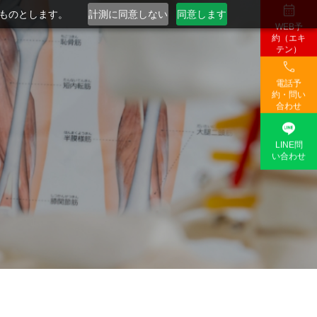

るものとします。
計測に同意しない
同意します
WEB予
約（エキ
テン）

電話予
約・問い
合わせ

LINE問
い合わせ