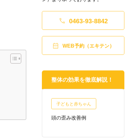

0463-93-8842

WEB予約（エキテン）
整体の効果を徹底解説！
子どもと赤ちゃん
正・産後の不
頭の歪み改善例
頭
質問
わ