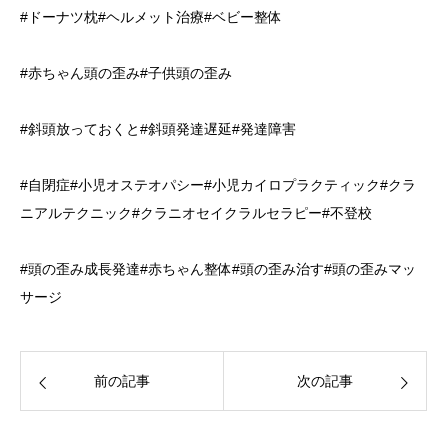
#ドーナツ枕#ヘルメット治療#ベビー整体
#赤ちゃん頭の歪み#子供頭の歪み
#斜頭放っておくと#斜頭発達遅延#発達障害
#自閉症#小児オステオパシー#小児カイロプラクティック#クラ
ニアルテクニック#クラニオセイクラルセラピー#不登校
#頭の歪み成長発達#赤ちゃん整体#頭の歪み治す#頭の歪みマッ
サージ
前の記事
次の記事