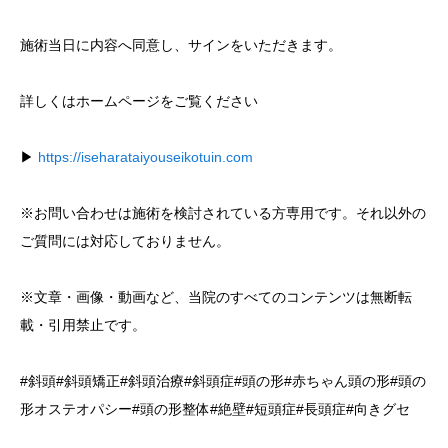
施術当日に内容へ同意し、サインをいただきます。
詳しくはホームページをご覧ください
▶︎
https://iseharataiyouseikotuin.com
※お問い合わせは施術を検討されている方専用です。それ以外の
ご質問には対応しておりません。
※文章・画像・動画など、当院のすべてのコンテンツは無断転
載・引用禁止です。
#斜頭#斜頭矯正#斜頭治療#斜頭症#頭の形#赤ちゃん頭の形#頭の
形オステオパシー#頭の形整体#絶壁#短頭症#長頭症#向きグセ