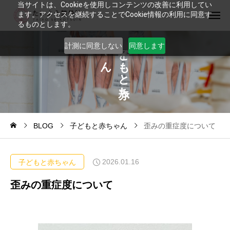
当サイトは、Cookieを使用しコンテンツの改善に利用してい
ます。アクセスを継続することでCookie情報の利用に同意す
るものとします。
ゃ
ど
計測に同意しない
同意します
ん
も
と
ち
BLOG
子どもと赤ちゃん
歪みの重症度について
2026.01.16
子どもと赤ちゃん
歪みの重症度について