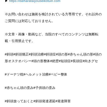
▶︎
https://iseharataiyouseikotuin.com
※お問い合わせは施術を検討されている方専用です。それ以外の
ご質問には対応しておりません。
※文章・画像・動画など、当院のすべてのコンテンツは無断転
載・引用禁止です。
#斜頭#斜頭矯正#斜頭治療#斜頭症#頭の形#赤ちゃん頭の形#頭の
形オステオパシー#頭の形整体#絶壁#短頭症#長頭症#向きグセ
#ドーナツ枕#ヘルメット治療#ベビー整体
#赤ちゃん頭の歪み#子供頭の歪み
#斜頭放っておくと#斜頭発達遅延#発達障害