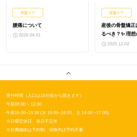
骨盤ケア
骨盤ケア
腰痛について
産後の骨盤矯正
るべき？✨ 理
2026.04.01
ための最適解！
2025.12.02
受付時間（入口は10分前から開きます）
午前09:00 ~ 12:30
午後15:00~19:30 (水 15:00~18:00、土 14:00 ~17:00)
※日曜定休日、祝日不定休
※自費施術は予約制、保険内は予約不要