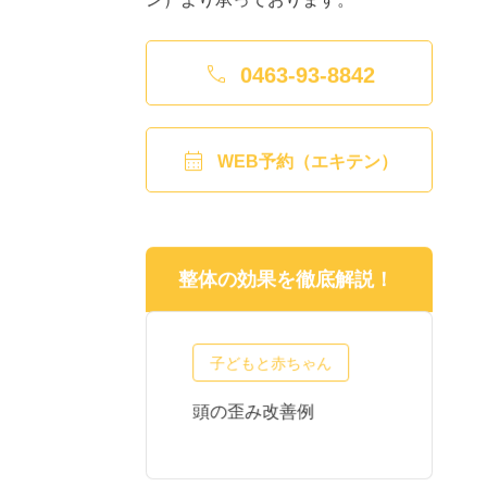

0463-93-8842

WEB予約（エキテン）
整体の効果を徹底解説！
子どもと赤ちゃん
正・産後の不
頭の歪み改善例
頭
質問
わ