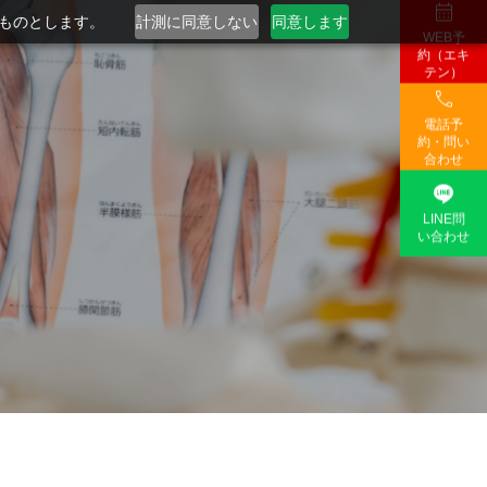

るものとします。
計測に同意しない
同意します
WEB予
約（エキ
テン）

電話予
約・問い
合わせ

LINE問
い合わせ