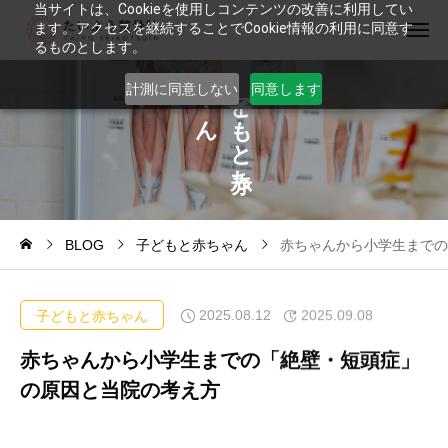
当サイトは、Cookieを使用しコンテンツの改善に利用してい
ます。アクセスを継続することでCookie情報の利用に同意す
るものとします。
ゃ
ど
計測に同意しない
同意します
ん
も
と
ち
BLOG
子どもと赤ちゃん
赤ちゃんから小学生までの
2025.08.12
2025.09.08
子どもと赤ちゃん
赤ちゃんから小学生までの「絶壁・短頭症」
の原因と当院の考え方