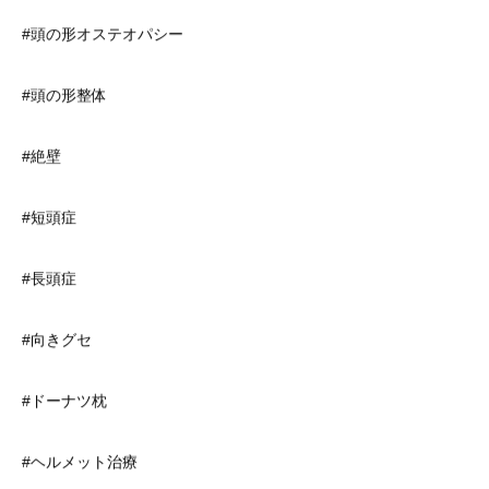
#頭の形オステオパシー
#頭の形整体
#絶壁
#短頭症
#長頭症
#向きグセ
#ドーナツ枕
#ヘルメット治療