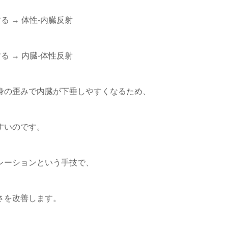
る → 体性-内臓反射
る → 内臓-体性反射
身の歪みで内臓が下垂しやすくなるため、
すいのです。
レーションという手技で、
さを改善します。