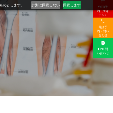

るものとします。
計測に同意しない
同意します
WEB予
約（エキ
テン）

電話予
約・問い
合わせ

LINE問
い合わせ