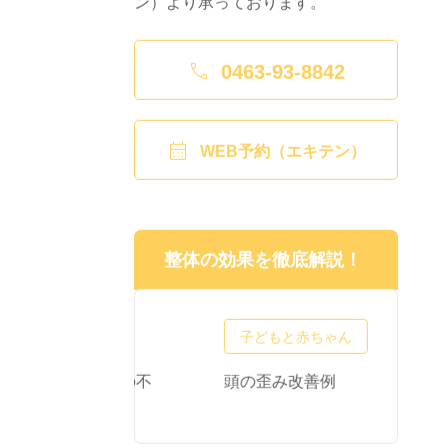

0463-93-8842

WEB予約（エキテン）
整体の効果を徹底解説！
子どもと赤ちゃん
正・産後の不
頭の歪み改善例
頭
質問
わ