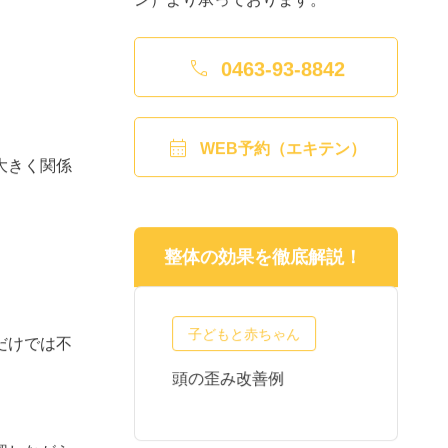

0463-93-8842

WEB予約（エキテン）
大きく関係
整体の効果を徹底解説！
子どもと赤ちゃん
だけでは不
正・産後の不
頭の歪み改善例
頭
質問
わ