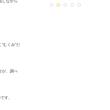
認しながら
“むくみ”だ
方が、調べ
のです。