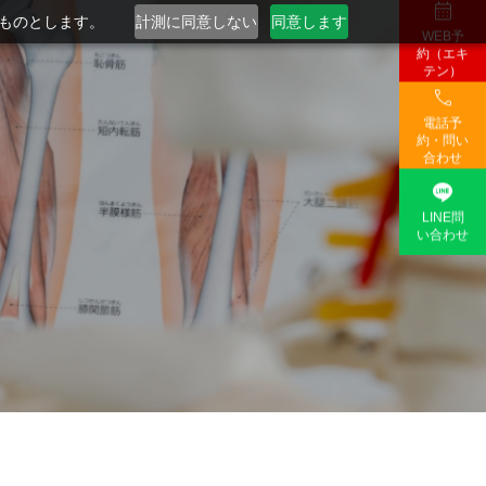

るものとします。
計測に同意しない
同意します
WEB予
約（エキ
テン）

電話予
約・問い
合わせ

LINE問
い合わせ