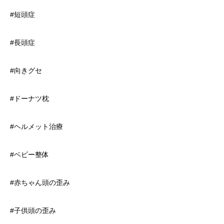
#短頭症
#長頭症
#向きグセ
#ドーナツ枕
#ヘルメット治療
#ベビー整体
#赤ちゃん頭の歪み
#子供頭の歪み