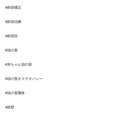
#斜頭矯正
#斜頭治療
#斜頭症
#頭の形
#赤ちゃん頭の形
#頭の形オステオパシー
#頭の形整体
#絶壁