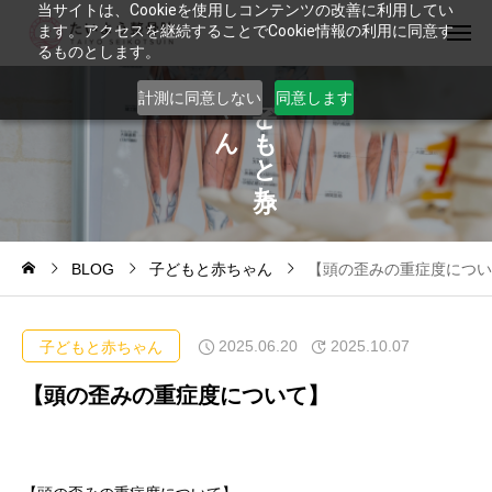
当サイトは、Cookieを使用しコンテンツの改善に利用してい
ます。アクセスを継続することでCookie情報の利用に同意す
るものとします。
ゃ
ど
計測に同意しない
同意します
ん
も
と
ち
BLOG
子どもと赤ちゃん
【頭の歪みの重症度につい
2025.06.20
2025.10.07
子どもと赤ちゃん
【頭の歪みの重症度について】