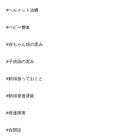
#ヘルメット治療
#ベビー整体
#赤ちゃん頭の歪み
#子供頭の歪み
#斜頭放っておくと
#斜頭発達遅延
#発達障害
#自閉症