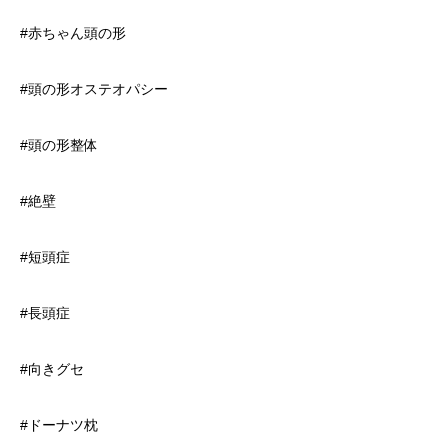
#赤ちゃん頭の形
#頭の形オステオパシー
#頭の形整体
#絶壁
#短頭症
#長頭症
#向きグセ
#ドーナツ枕