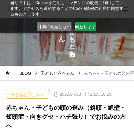
当サイトは、Cookieを使用しコンテンツの改善に利用してい
ます。アクセスを継続することでCookie情報の利用に同意す
るものとします。
ゃ
ど
計測に同意しない
同意します
ん
も
と
ち
BLOG
子どもと赤ちゃん
赤ちゃん・子どもの頭の歪
2025.04.08
2025.10.29
子どもと赤ちゃん
赤ちゃん・子どもの頭の歪み（斜頭・絶壁・
短頭症・向きグセ・ハチ張り）でお悩みの方
へ