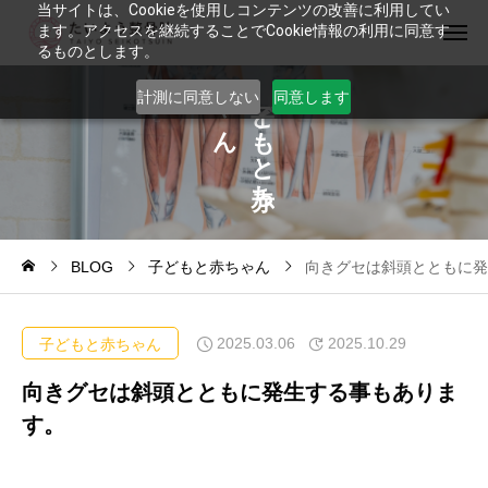
当サイトは、Cookieを使用しコンテンツの改善に利用してい
ます。アクセスを継続することでCookie情報の利用に同意す
るものとします。
ゃ
ど
計測に同意しない
同意します
ん
も
と
ち
BLOG
子どもと赤ちゃん
向きグセは斜頭とともに発
2025.03.06
2025.10.29
子どもと赤ちゃん
向きグセは斜頭とともに発生する事もありま
す。