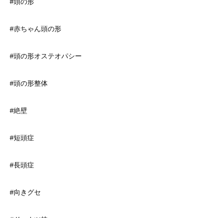
#頭の形
#赤ちゃん頭の形
#頭の形オステオパシー
#頭の形整体
#絶壁
#短頭症
#長頭症
#向きグセ