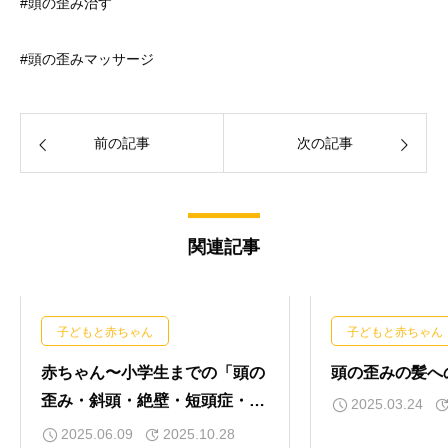
#頭の歪み治す
#頭の歪みマッサージ
前の記事
次の記事
関連記事
子どもと赤ちゃん
子どもと赤ちゃん
赤ちゃん〜小学生までの「頭の
頭の歪みの髪へ
歪み・斜頭・絶壁・短頭症・向
2025.03.24
きグセ・ハチ張り」にお悩みの
2025.06.09
2025.10.28