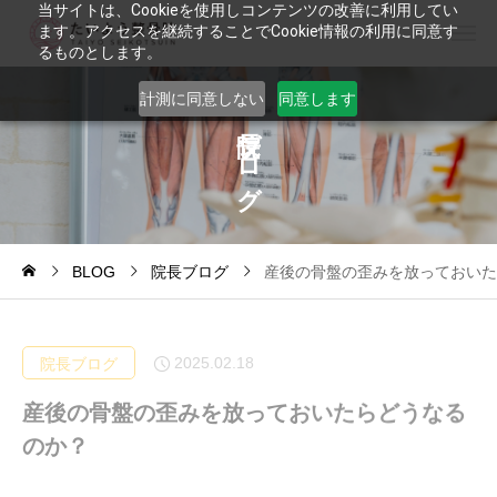
当サイトは、Cookieを使用しコンテンツの改善に利用してい
ます。アクセスを継続することでCookie情報の利用に同意す
るものとします。
計測に同意しない
同意します
ブ
ロ
グ
BLOG
院長ブログ
産後の骨盤の歪みを放っておいた
2025.02.18
院長ブログ
産後の骨盤の歪みを放っておいたらどうなる
のか？