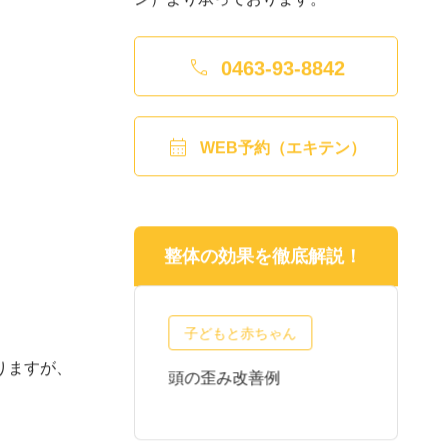

0463-93-8842

WEB予約（エキテン）
整体の効果を徹底解説！
子どもと赤ちゃん
りますが、
正・産後の不
頭の歪み改善例
頭
質問
わ