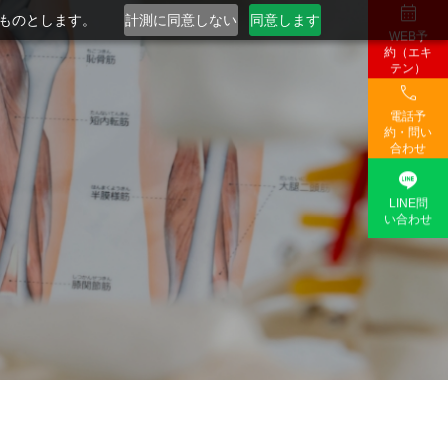

るものとします。
計測に同意しない
同意します
WEB予
約（エキ
テン）

電話予
約・問い
合わせ

LINE問
い合わせ