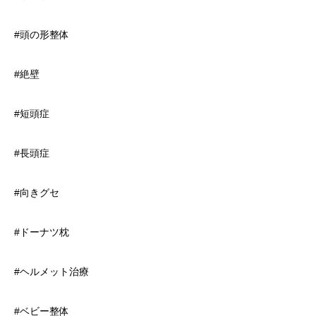
#頭の形整体
#絶壁
#短頭症
#長頭症
#向きグセ
#ドーナツ枕
#ヘルメット治療
#ベビー整体