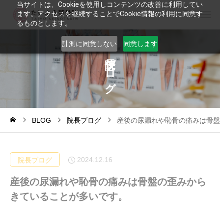
当サイトは、Cookieを使用しコンテンツの改善に利用してい
ます。アクセスを継続することでCookie情報の利用に同意す
るものとします。
計測に同意しない
同意します
ブ
ロ
グ
BLOG
院長ブログ
産後の尿漏れや恥骨の痛みは骨盤
2024.12.16
院長ブログ
産後の尿漏れや恥骨の痛みは骨盤の歪みから
きていることが多いです。