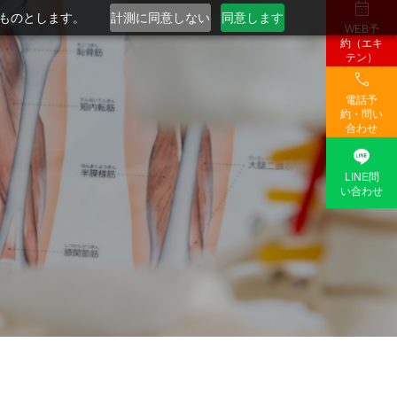

るものとします。
計測に同意しない
同意します
WEB予
約（エキ
テン）

電話予
約・問い
合わせ

LINE問
い合わせ