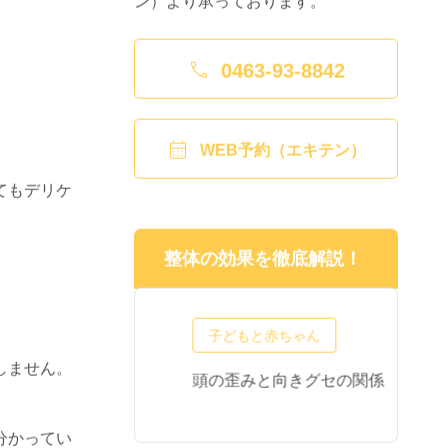

0463-93-8842

WEB予約（エキテン）
てもデリケ
整体の効果を徹底解説！
ちゃん
子どもと赤ちゃん
しません。
ーナツ枕は使
頭の歪みと向きグセの関係
頭
さい
Q
分かってい