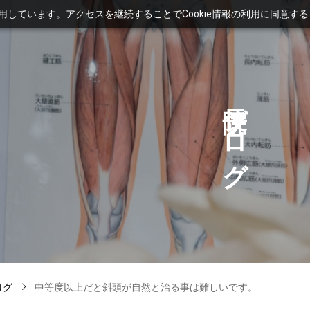
利用しています。アクセスを継続することでCookie情報の利用に同意す
ブ
ロ
グ
ログ
中等度以上だと斜頭が自然と治る事は難しいです。