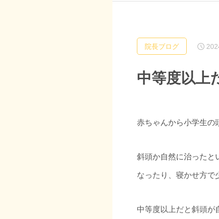
202
院長ブログ
中等度以上
赤ちゃんから小学生の
斜頭か自然に治ったと
なったり、寝かせ方で
中等度以上だと斜頭が