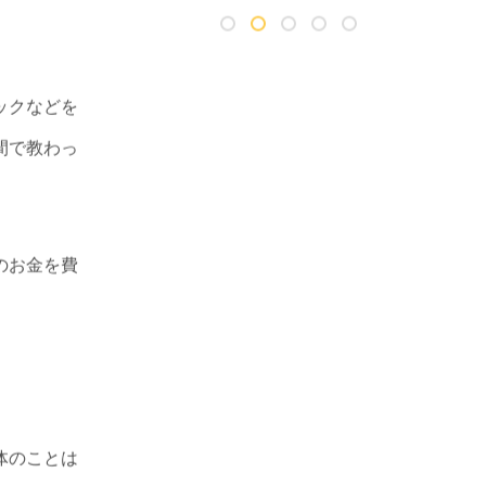
ックなどを
間で教わっ
のお金を費
体のことは